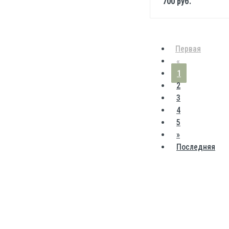
700 руб.
Первая
«
1
2
3
4
5
»
Последняя