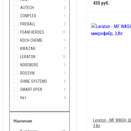
430 руб.
AUTECH
2
COMPLEX
1
FIREBALL
2
FOAM HEROES
17
KOCH CHEMIE
1
KWAZAR
1
LERATON
15
NORDBERG
2
ROSSVIK
1
SHINE SYSTEMS
5
SMART OPEN
2
Нет
4
Leraton - MF WASH, 
Наличие
3,8л