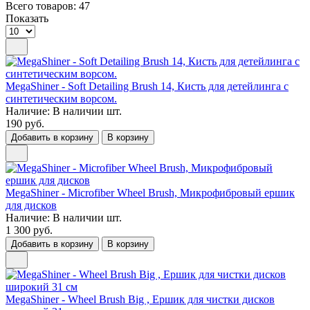
Всего товаров:
47
Показать
MegaShiner - Soft Detailing Brush 14, Кисть для детейлинга c
синтетическим ворсом.
Наличие:
В наличии
шт.
190 руб.
Добавить в корзину
В корзину
MegaShiner - Microfiber Wheel Brush, Микрофибровый ершик
для дисков
Наличие:
В наличии
шт.
1 300 руб.
Добавить в корзину
В корзину
MegaShiner - Wheel Brush Big , Ершик для чистки дисков