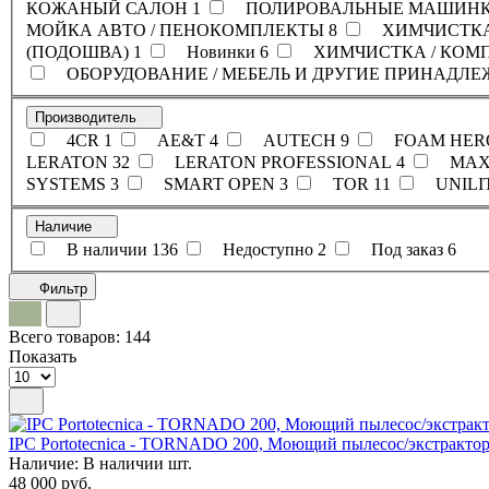
КОЖАНЫЙ САЛОН
1
ПОЛИРОВАЛЬНЫЕ МАШИНКИ
МОЙКА АВТО / ПЕНОКОМПЛЕКТЫ
8
ХИМЧИСТКА
(ПОДОШВА)
1
Новинки
6
ХИМЧИСТКА / КОМ
ОБОРУДОВАНИЕ / МЕБЕЛЬ И ДРУГИЕ ПРИНАДЛ
Производитель
4CR
1
AE&T
4
AUTECH
9
FOAM HER
LERATON
32
LERATON PROFESSIONAL
4
MAX
SYSTEMS
3
SMART OPEN
3
TOR
11
UNILI
Наличие
В наличии
136
Недоступно
2
Под заказ
6
Фильтр
Всего товаров:
144
Показать
IPC Portotecnica - TORNADO 200, Моющий пылесос/экстракто
Наличие:
В наличии
шт.
48 000 руб.