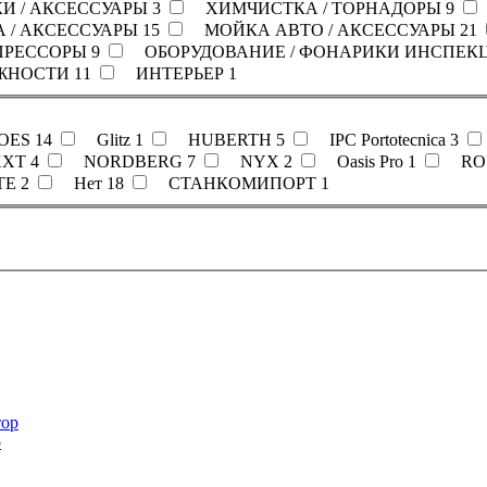
 / АКСЕССУАРЫ
3
ХИМЧИСТКА / ТОРНАДОРЫ
9
 / АКСЕССУАРЫ
15
МОЙКА АВТО / АКСЕССУАРЫ
21
ПРЕССОРЫ
9
ОБОРУДОВАНИЕ / ФОНАРИКИ ИНСПЕ
ЕЖНОСТИ
11
ИНТЕРЬЕР
1
OES
14
Glitz
1
HUBERTH
5
IPC Portotecnica
3
XT
4
NORDBERG
7
NYX
2
Oasis Pro
1
RO
TE
2
Нет
18
СТАНКОМИПОРТ
1
р