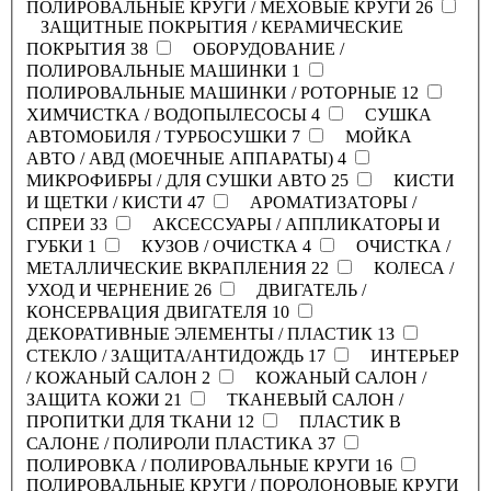
ПОЛИРОВАЛЬНЫЕ КРУГИ / МЕХОВЫЕ КРУГИ
26
ЗАЩИТНЫЕ ПОКРЫТИЯ / КЕРАМИЧЕСКИЕ
ПОКРЫТИЯ
38
ОБОРУДОВАНИЕ /
ПОЛИРОВАЛЬНЫЕ МАШИНКИ
1
ПОЛИРОВАЛЬНЫЕ МАШИНКИ / РОТОРНЫЕ
12
ХИМЧИСТКА / ВОДОПЫЛЕСОСЫ
4
СУШКА
АВТОМОБИЛЯ / ТУРБОСУШКИ
7
МОЙКА
АВТО / АВД (МОЕЧНЫЕ АППАРАТЫ)
4
МИКРОФИБРЫ / ДЛЯ СУШКИ АВТО
25
КИСТИ
И ЩЕТКИ / КИСТИ
47
АРОМАТИЗАТОРЫ /
СПРЕИ
33
АКСЕССУАРЫ / АППЛИКАТОРЫ И
ГУБКИ
1
КУЗОВ / ОЧИСТКА
4
ОЧИСТКА /
МЕТАЛЛИЧЕСКИЕ ВКРАПЛЕНИЯ
22
КОЛЕСА /
УХОД И ЧЕРНЕНИЕ
26
ДВИГАТЕЛЬ /
КОНСЕРВАЦИЯ ДВИГАТЕЛЯ
10
ДЕКОРАТИВНЫЕ ЭЛЕМЕНТЫ / ПЛАСТИК
13
СТЕКЛО / ЗАЩИТА/АНТИДОЖДЬ
17
ИНТЕРЬЕР
/ КОЖАНЫЙ САЛОН
2
КОЖАНЫЙ САЛОН /
ЗАЩИТА КОЖИ
21
ТКАНЕВЫЙ САЛОН /
ПРОПИТКИ ДЛЯ ТКАНИ
12
ПЛАСТИК В
САЛОНЕ / ПОЛИРОЛИ ПЛАСТИКА
37
ПОЛИРОВКА / ПОЛИРОВАЛЬНЫЕ КРУГИ
16
ПОЛИРОВАЛЬНЫЕ КРУГИ / ПОРОЛОНОВЫЕ КРУГИ