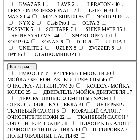
KWAZAR
1
LAVR
2
LERATON
440
LERATON PROFESSIONAL
12
LeTECH
31
MAXXT
4
MEGA SHINER
56
NORDBERG
8
NYX
2
Oasis Pro
1
OLFA
3
ROSSVIK
5
SCHTAER
7
SHINE MATE
35
SHINE SYSTEMS
144
SMART OPEN
151
SOFT99
4
SONAX
8
TOR
20
ULTRA
1
UNILITE
2
UZLEX
8
ZVIZZER
6
Нет
36
СТАНКОМИПОРТ
1
Категория
ЕМКОСТИ И ТРИГГЕРЫ / ЕМКОСТИ
30
МОЙКА / БЕСКОНТАКТЫ И ПРЕВОШЫ
46
ОЧИСТКА / АНТИБИТУМ
20
КОЛЕСА / МОЙКА
КОЛЕС
25
ДВИГАТЕЛЬ / МОЙКА ДВИГАТЕЛЯ
17
ДЕКОРАТИВНЫЕ ЭЛЕМЕНТЫ / ХРОМ
1
СТЕКЛО / ОЧИСТКА СТЕКЛА
31
ИНТЕРЬЕР /
ТКАНЕВЫЙ САЛОН
5
КОЖАНЫЙ САЛОН /
ОЧИСТИТЕЛИ КОЖИ
22
ТКАНЕВЫЙ САЛОН /
ОЧИСТИТЕЛИ ТКАНИ
38
ПЛАСТИК В САЛОНЕ
/ ОЧИСТИТЕЛИ ПЛАСТИКА
10
ПОЛИРОВКА /
ПОЛИРОВАЛЬНЫЕ ПАСТЫ
62