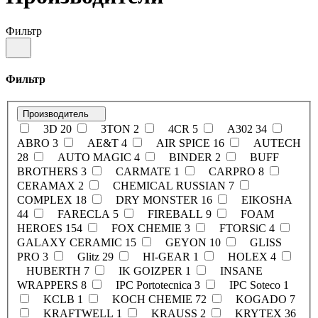
Фильтр
Фильтр
Производитель
3D
20
3TON
2
4CR
5
A302
34
ABRO
3
AE&T
4
AIR SPICE
16
AUTECH
28
AUTO MAGIC
4
BINDER
2
BUFF
BROTHERS
3
CARMATE
1
CARPRO
8
CERAMAX
2
CHEMICAL RUSSIAN
7
COMPLEX
18
DRY MONSTER
16
EIKOSHA
44
FARECLA
5
FIREBALL
9
FOAM
HEROES
154
FOX CHEMIE
3
FTORSiC
4
GALAXY CERAMIC
15
GEYON
10
GLISS
PRO
3
Glitz
29
HI-GEAR
1
HOLEX
4
HUBERTH
7
IK GOIZPER
1
INSANE
WRAPPERS
8
IPC Portotecnica
3
IPC Soteco
1
KCLB
1
KOCH CHEMIE
72
KOGADO
7
KRAFTWELL
1
KRAUSS
2
KRYTEX
36