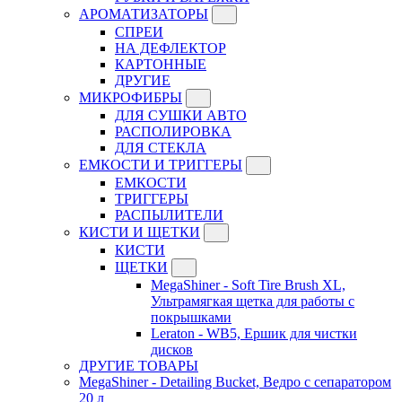
АРОМАТИЗАТОРЫ
СПРЕИ
НА ДЕФЛЕКТОР
КАРТОННЫЕ
ДРУГИЕ
МИКРОФИБРЫ
ДЛЯ СУШКИ АВТО
РАСПОЛИРОВКА
ДЛЯ СТЕКЛА
ЕМКОСТИ И ТРИГГЕРЫ
ЕМКОСТИ
ТРИГГЕРЫ
РАСПЫЛИТЕЛИ
КИСТИ И ЩЕТКИ
КИСТИ
ЩЕТКИ
MegaShiner - Soft Tire Brush XL,
Ультрамягкая щетка для работы с
покрышками
Leraton - WB5, Ершик для чистки
дисков
ДРУГИЕ ТОВАРЫ
MegaShiner - Detailing Bucket, Ведро с сепаратором
20 л